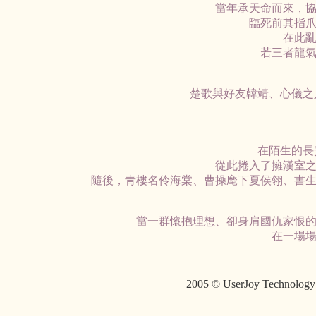
當年承天命而來，
臨死前其指
在此
若三者龍
楚歌與好友韓靖、心儀之
在陌生的長
從此捲入了擁漢室
隨後，青樓名伶海棠、曹操麾下夏侯翎、書
當一群懷抱理想、卻身肩國仇家恨
在一場
2005 © UserJoy Technolo