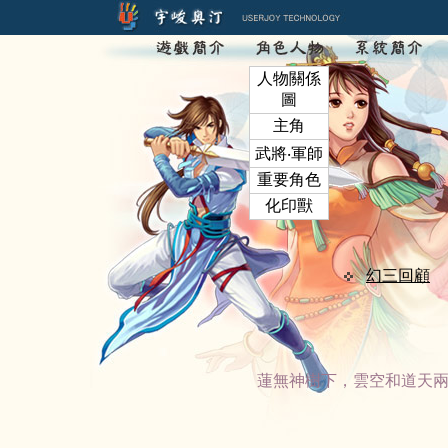
人物關係
圖
主角
武將‧軍師
重要角色
化印獸
幻三回顧
蓮無神樹下，雲空和道天