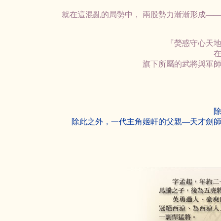
就在這混亂的局勢中， 兩股勢力漸漸形成—
『熒惑守心天
旗下所屬的武將與軍
除此之外，一代主角姬軒的父親—天才劍