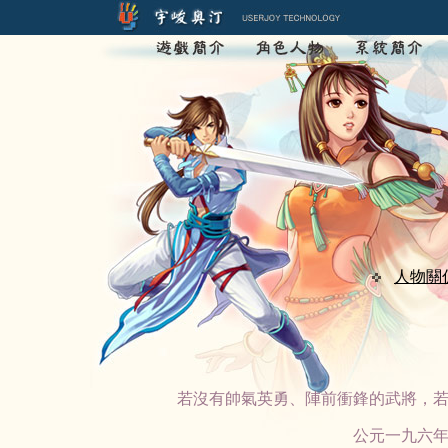
人物關
若沒有帥氣英勇、陣前衝鋒的武將，
公元一九六