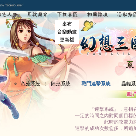
桌布
音樂動畫
更新檔
帝苑系統
陣形系統
戰鬥連擊系統
晶魄系
『連擊系統』，意指
一定的時間之內對同個目標
此時的攻擊力
連擊的成功次數愈多，所追