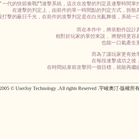
了一代的快節奏戰鬥連擊系統，這次在攻擊的判定及連擊時間掌
在連擊的判定上，由前作的單一時間點的判定方式，拆散
段打擊的蔽日千光，在前作的攻擊判定是在白光亂舞後，系統一
而在本作中，將依動作設計
相對於玩家的掌控來說， 將變得更容
也能一口氣產生
而為了讓玩家更有效
在每段連擊成功之後
在時間結束前攻擊同一個目標，就能再繼
2005 © UserJoy Technology .All rights Reserved .宇峻奧汀‧版權所